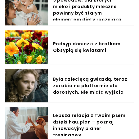
5 powodów, dla których
mleko i produkty mleczne
powinny być stałym
elementem diety roczniaka
Podsyp doniczki z bratkami.
Obsypią się kwiatami
Była dziecięcą gwiazdą, teraz
zarabia na platformie dla
dorosłych. Nie miała wyjścia
Lepsza relacja z Twoim psem
dzięki hau.plan – poznaj
innowacyjny planer
treningowy