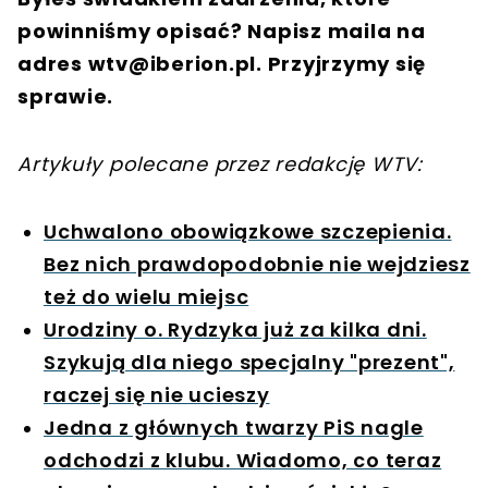
powinniśmy opisać? Napisz maila na
adres
wtv@iberion.pl
. Przyjrzymy się
sprawie.
Artykuły polecane przez redakcję WTV:
Uchwalono obowiązkowe szczepienia.
Bez nich prawdopodobnie nie wejdziesz
też do wielu miejsc
Urodziny o. Rydzyka już za kilka dni.
Szykują dla niego specjalny "prezent",
raczej się nie ucieszy
Jedna z głównych twarzy PiS nagle
odchodzi z klubu. Wiadomo, co teraz