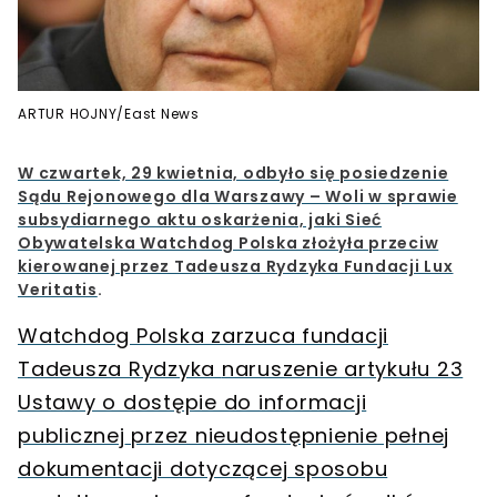
ARTUR HOJNY/East News
W czwartek, 29 kwietnia, odbyło się posiedzenie
Sądu Rejonowego dla Warszawy – Woli w sprawie
subsydiarnego aktu oskarżenia, jaki Sieć
Obywatelska Watchdog Polska złożyła przeciw
kierowanej przez Tadeusza Rydzyka Fundacji Lux
Veritatis
.
Watchdog Polska zarzuca fundacji
Tadeusza Rydzyka
naruszenie artykułu 23
Ustawy o dostępie do informacji
publicznej
przez nieudostępnienie pełnej
dokumentacji dotyczącej
sposobu