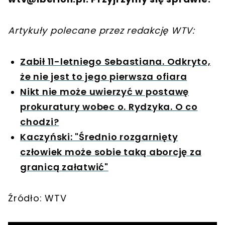
Artykuły polecane przez redakcję WTV:
Zabił 11-letniego Sebastiana. Odkryto,
że nie jest to jego pierwsza ofiara
Nikt nie może uwierzyć w postawę
prokuratury wobec o. Rydzyka. O co
chodzi?
Kaczyński: "Średnio rozgarnięty
człowiek może sobie taką aborcję za
granicą załatwić"
Źródło: WTV