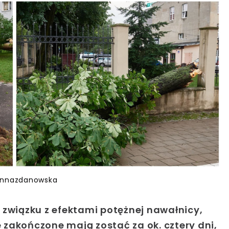
annazdanowska
 związku z efektami potężnej nawałnicy,
e zakończone mają zostać za ok. cztery dni,