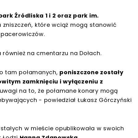
rk Źródliska 1 i 2 oraz park im.
lu zniszczeń, które wciąż mogą stanowić
spacerowiczów.
 również na cmentarzu na Dołach.
ało tam połamanych,
poniszczone zostały
owitym zamknięciu i wyłączeniu z
uwagi na to, że połamane konary mogą
ebywających - powiedział Łukasz Górczyński
wstałych w mieście opublikowała w swoich
 Łodzi
Hanna Zdanowska
.