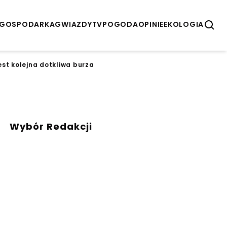
GOSPODARKA
GWIAZDY
TV
POGODA
OPINIE
EKOLOGIA
est kolejna dotkliwa burza
Wybór Redakcji