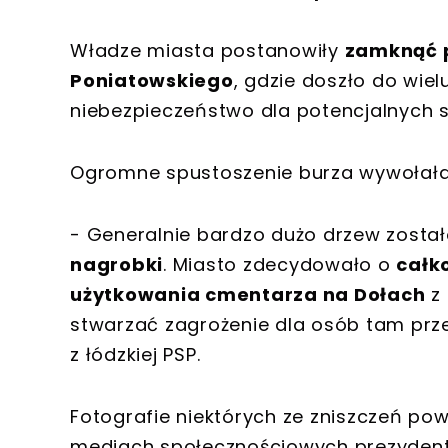
Władze miasta postanowiły
zamknąć pa
Poniatowskiego
, gdzie doszło do wie
niebezpieczeństwo dla potencjalnych 
Ogromne spustoszenie burza wywołała
- Generalnie bardzo dużo drzew zost
nagrobki
. Miasto zdecydowało o
całk
użytkowania cmentarza na Dołach
z 
stwarzać zagrożenie dla osób tam prz
z łódzkiej PSP.
Fotografie niektórych ze zniszczeń po
mediach społecznościowych prezydent