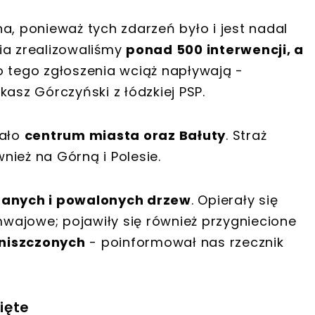
a, ponieważ tych zdarzeń było i jest nadal
ia zrealizowaliśmy
ponad 500 interwencji, a
Do tego zgłoszenia wciąż napływają -
kasz Górczyński z łódzkiej PSP.
iało
centrum miasta oraz Bałuty
. Straż
ież na Górną i Polesie.
anych i powalonych drzew
. Opierały się
amwajowe; pojawiły się również przygniecione
niszczonych
- poinformował nas rzecznik
ięte