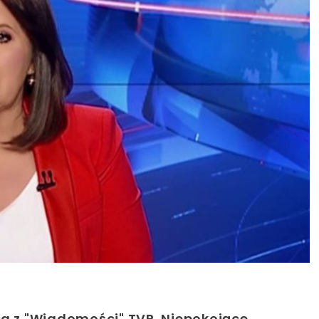
ła z "Wiadomości" TVP. Niepokojące