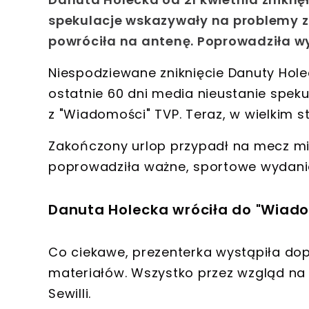
spekulacje wskazywały na problemy zd
powróciła na antenę. Poprowadziła w
Niespodziewane zniknięcie Danuty Holeck
ostatnie 60 dni media nieustanie spek
z "Wiadomości" TVP. Teraz, w wielkim s
Zakończony urlop przypadł na mecz mię
poprowadziła ważne, sportowe wydanie
Danuta Holecka wróciła do "Wiadom
Co ciekawe, prezenterka wystąpiła d
materiałów. Wszystko przez wzgląd n
Sewilli.