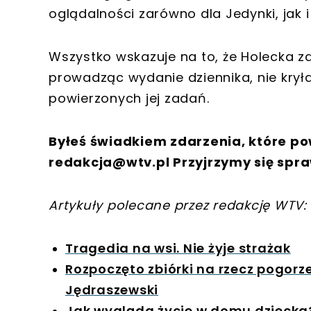
oglądalności zarówno dla Jedynki, jak i
Wszystko wskazuje na to, że Holecka zdą
prowadząc wydanie dziennika, nie krył
powierzonych jej zadań.
Byłeś świadkiem zdarzenia, które po
redakcja@wtv.pl
Przyjrzymy się spra
Artykuły polecane przez redakcję WTV:
Tragedia na wsi. Nie żyje strażak
Rozpoczęto zbiórki na rzecz pogorze
Jędraszewski
Jak wygląda życie w domu dziecka