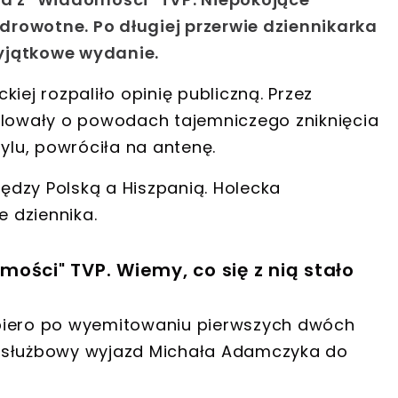
rowotne. Po długiej przerwie dziennikarka
yjątkowe wydanie.
iej rozpaliło opinię publiczną. Przez
ulowały o powodach tajemniczego zniknięcia
tylu, powróciła na antenę.
dzy Polską a Hiszpanią. Holecka
 dziennika.
ości" TVP. Wiemy, co się z nią stało
opiero po wyemitowaniu pierwszych dwóch
a służbowy wyjazd Michała Adamczyka do