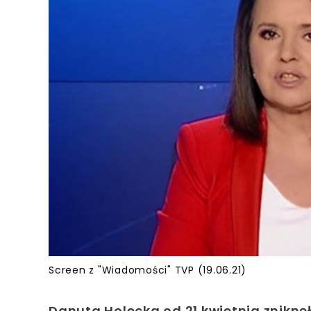
Screen z "Wiadomości" TVP (19.06.21)
Danuta Holecka od 21 kwietnia zniknę