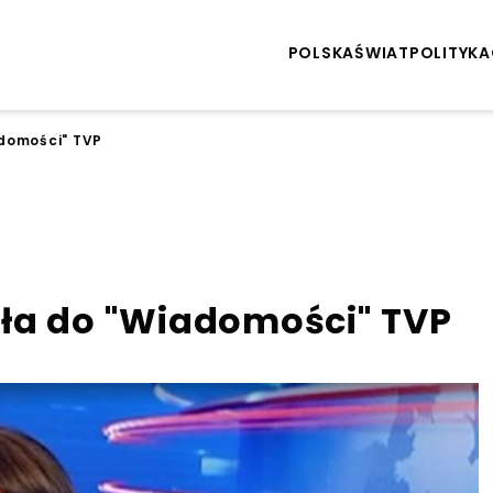
POLSKA
ŚWIAT
POLITYKA
domości" TVP
ła do "Wiadomości" TVP