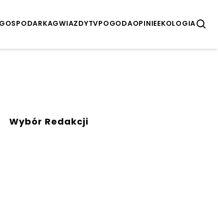
GOSPODARKA
GWIAZDY
TV
POGODA
OPINIE
EKOLOGIA
Wybór Redakcji