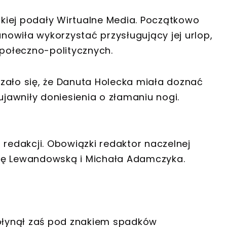
lskiej podały Wirtualne Media. Początkowo
owiła wykorzystać przysługujący jej urlop,
połeczno-politycznych.
zało się, że Danuta Holecka miała doznać
awniły doniesienia o złamaniu nogi.
 redakcji. Obowiązki redaktor naczelnej
tę Lewandowską i Michała Adamczyka.
upłynął zaś pod znakiem spadków