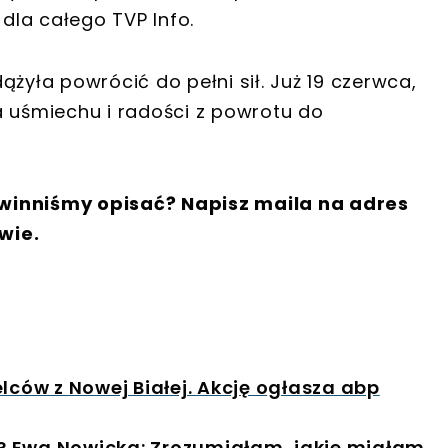
 dla całego TVP Info.
żyła powrócić do pełni sił. Już 19 czerwca,
a uśmiechu i radości z powrotu do
winniśmy opisać? Napisz maila na adres
wie.
lców z Nowej Białej. Akcję ogłasza abp
? Ewa Nowicka: Zrozumiałam, jakie miałam