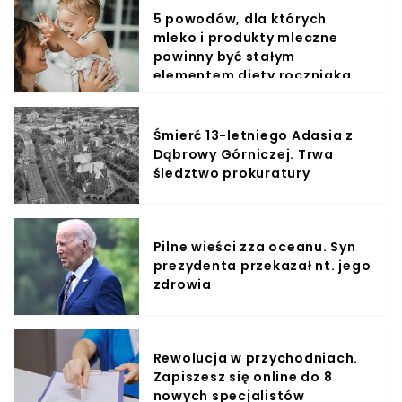
5 powodów, dla których
mleko i produkty mleczne
powinny być stałym
elementem diety roczniaka
Śmierć 13-letniego Adasia z
Dąbrowy Górniczej. Trwa
śledztwo prokuratury
Pilne wieści zza oceanu. Syn
prezydenta przekazał nt. jego
zdrowia
Rewolucja w przychodniach.
Zapiszesz się online do 8
nowych specjalistów