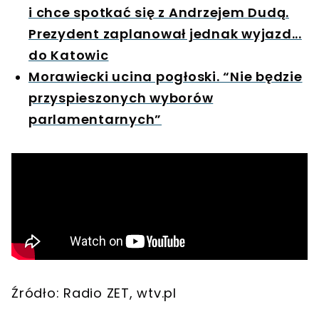
i chce spotkać się z Andrzejem Dudą.
Prezydent zaplanował jednak wyjazd...
do Katowic
Morawiecki ucina pogłoski. “Nie będzie
przyspieszonych wyborów
parlamentarnych”
Źródło: Radio ZET, wtv.pl