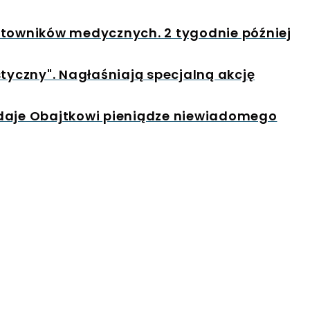
atowników medycznych. 2 tygodnie później
styczny". Nagłaśniają specjalną akcję
 daje Obajtkowi pieniądze niewiadomego