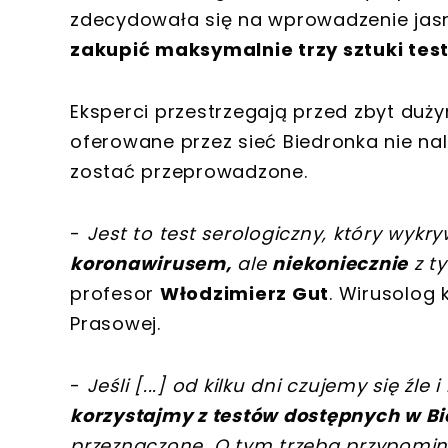
zdecydowała się na wprowadzenie jas
zakupić maksymalnie trzy sztuki tes
Eksperci przestrzegają przed zbyt du
oferowane przez sieć Biedronka nie na
zostać przeprowadzone.
-
Jest to test serologiczny, który wykr
koronawirusem,
ale
niekoniecznie
z t
profesor
Włodzimierz Gut
. Wirusolog
Prasowej.
-
Jeśli
[
...
]
od kilku dni czujemy się źl
korzystajmy z testów dostępnych w Bi
przeznaczone. O tym trzeba przypomina