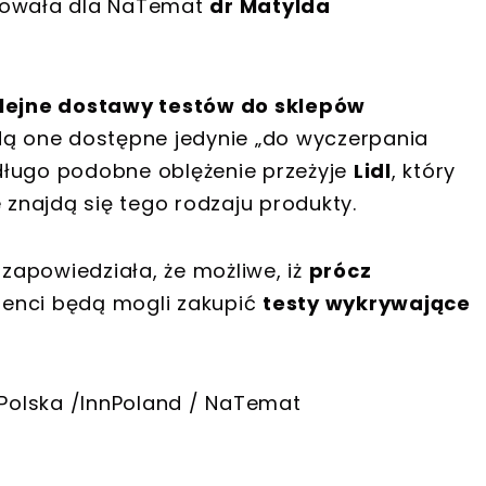
owała dla NaTemat
dr Matylda
kolejne dostawy testów do sklepów
ędą one dostępne jedynie „do wyczerpania
długo podobne oblężenie przeżyje
Lidl
, który
 znajdą się tego rodzaju produkty.
 zapowiedziała, że możliwe, iż
prócz
klienci będą mogli zakupić
testy wykrywające
a Polska /InnPoland / NaTemat