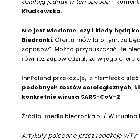
działają jednak w ten sposób
- koment
Kłudkowska
.
Nie jest wiadome, czy i kiedy będą 
Biedronki
. Oferta mówiła o tym, że b
zapasów”. Można przypuszczać, że nie
również zapowiedział, że w jego ofercie
InnPoland przekazuje, iż niemiecka sieć
podobnych testów serologicznych
, 
konkretnie wirusa SARS-CoV-2
.
Źródło: media.biedronka.pl / Wirtualn
Artykuły polecane przez redakcję WTV: