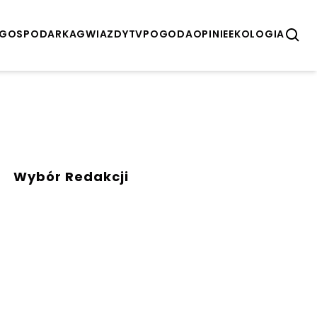
GOSPODARKA
GWIAZDY
TV
POGODA
OPINIE
EKOLOGIA
Wybór Redakcji