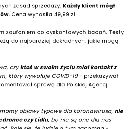
nych zasad sprzedaży.
Każdy klient mógł
tów
. Cena wynosiła 49,99 zł.
żym zaufaniem do dyskontowych badań. Testy
leżą do najbardziej dokładnych, jakie mogą
ywa, czy
ktoś w swoim życiu miał kontakt z
ym, który wywołuje COVID-19
- przekazywał
 komentował sprawę dla Polskiej Agencji
e i mamy objawy typowe dla koronawirusa,
nie
edronce czy Lidlu
, bo nie są one dla nas
ć. Boję się, że ludzie o tym zapomną
-