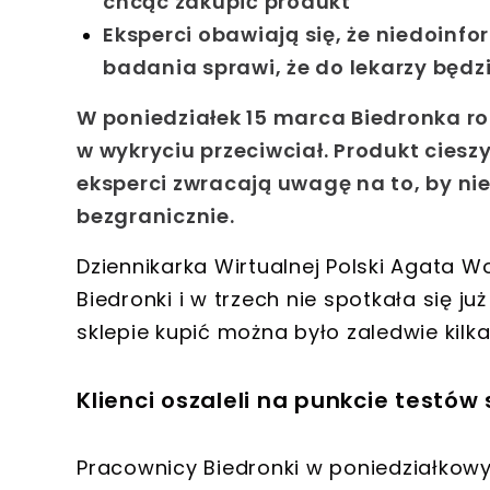
chcąc zakupić produkt
Eksperci obawiają się, że niedoin
badania sprawi, że do lekarzy będz
W poniedziałek
15 marca Biedronka r
w wykryciu przeciwciał
. Produkt cies
eksperci zwracają uwagę na to, by
ni
bezgranicznie
.
Dziennikarka Wirtualnej Polski
Agata Wo
Biedronki
i w trzech nie spotkała się 
sklepie kupić można było zaledwie kilka
Klienci oszaleli na punkcie testów
Pracownicy Biedronki w poniedziałkowy