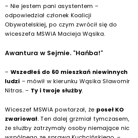
–
Nie jestem pani asystentem
–
odpowiedział członek Koalicji
Obywatelskiej, po czym zwrócił się do
wiceszefa MSWiA Macieja Wąsika
.
Awantura w Sejmie. "Hańba!"
–
Wszedłeś do 60 mieszkań niewinnych
ludzi
– mówił w kierunku Wąsika Sławomir
Nitras. –
Ty i twoje służby
.
Wiceszef MSWiA powtarzał, że
poseł KO
zwariował
. Ten dalej grzmiał tymczasem,
że służby zatrzymały osoby niemające nic
wspólnego ze sprawą Kuchcińskiego. –