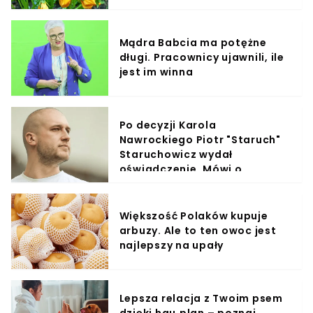
Mądra Babcia ma potężne
długi. Pracownicy ujawnili, ile
jest im winna
Po decyzji Karola
Nawrockiego Piotr "Staruch"
Staruchowicz wydał
oświadczenie. Mówi o
powrocie na stadion
Większość Polaków kupuje
arbuzy. Ale to ten owoc jest
najlepszy na upały
Lepsza relacja z Twoim psem
dzięki hau.plan – poznaj