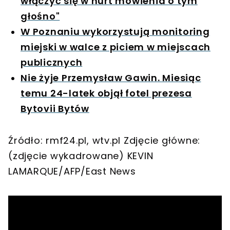
włączyć się w nurt mówienia o tym
głośno"
W Poznaniu wykorzystują monitoring
miejski w walce z piciem w miejscach
publicznych
Nie żyje Przemysław Gawin. Miesiąc
temu 24-latek objął fotel prezesa
Bytovii Bytów
Źródło: rmf24.pl, wtv.pl Zdjęcie główne:
(zdjęcie wykadrowane) KEVIN
LAMARQUE/AFP/East News