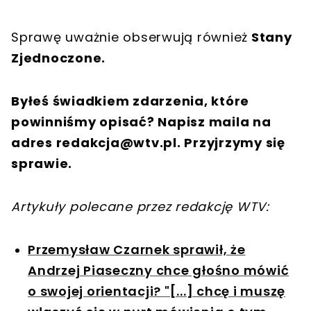
Sprawę uważnie obserwują również
Stany
Zjednoczone.
Byłeś świadkiem zdarzenia, które
powinniśmy opisać? Napisz maila na
adres
redakcja@wtv.pl
. Przyjrzymy się
sprawie.
Artykuły polecane przez redakcję WTV:
Przemysław Czarnek sprawił, że
Andrzej Piaseczny chce głośno mówić
o swojej orientacji? "[...] chcę i muszę