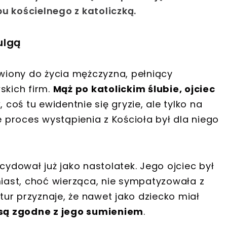
u kościelnego z katoliczką.
 ulgą
awiony do życia mężczyzna, pełniący
skich firm.
Mąż po katolickim ślubie, ojciec
k, coś tu ewidentnie się gryzie, ale tylko na
proces wystąpienia z Kościoła był dla niego
cydował już jako nastolatek. Jego ojciec był
ast, choć wierząca, nie sympatyzowała z
rtur przyznaje, że nawet jako dziecko miał
e są zgodne z jego sumieniem
.