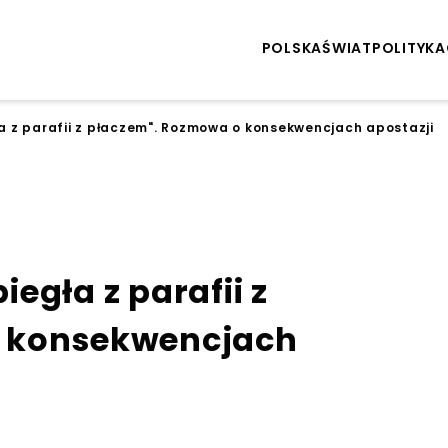
POLSKA
ŚWIAT
POLITYKA
a z parafii z płaczem". Rozmowa o konsekwencjach apostazji
egła z parafii z
 konsekwencjach