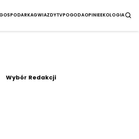
GOSPODARKA
GWIAZDY
TV
POGODA
OPINIE
EKOLOGIA
Wybór Redakcji