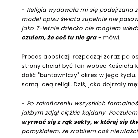
-
Religia wydawała mi się podejrzana z
model opisu świata zupełnie nie paso
jako 7-letnie dziecko nie mogłem wiedz
czułem, że coś tu nie gra
- mówi.
Proces apostazji rozpoczął zaraz po osi
strony chciał być fair wobec Kościoła ka
dość "buntowniczy" okres w jego życiu.
samą ideą religii. Dziś, jako dojrzały m
-
Po zakończeniu wszystkich formalnoś
jakbym zdjął ciężkie kajdany. Poczułem 
wyrwać się z rąk sekty, w której się tk
pomyślałem, że zrobiłem coś niewłaści