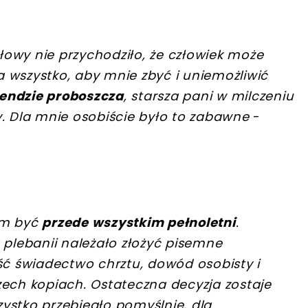
głowy nie przychodziło, że człowiek może
ła wszystko, aby mnie zbyć i uniemożliwić
endzie proboszcza
, starsza pani w milczeniu
 Dla mnie osobiście było to zabawne
-
em być
przede wszystkim pełnoletni
.
 plebanii należało złożyć pisemne
ść świadectwo chrztu, dowód osobisty i
zech kopiach. Ostateczna decyzja zostaje
szystko przebiegło pomyślnie, dla