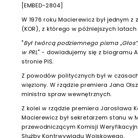
[
EMBED-2804
]
W 1976 roku Macierewicz był jednym z z
(KOR), z którego w późniejszych latach 
"
Był twórcą
podziemnego pisma „Głos”, 
w PRL
" - dowiadujemy się z biogramu
stronie PiS.
Z powodów politycznych
był w czasach
więziony
. W rządzie premiera Jana Ols
ministra spraw wewnętrznych
.
Z kolei w rządzie premiera Jarosława 
Macierewicz był
sekretarzem stanu w M
przewodniczącym
Komisji Weryfikacyjn
Służby Kontrwywiadu Wojskowego
.