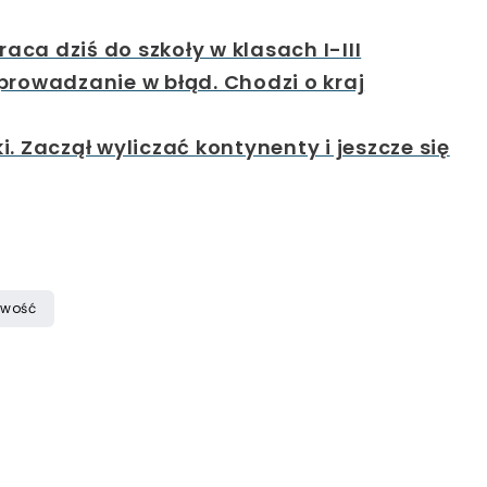
ca dziś do szkoły w klasach I-III
prowadzanie w błąd. Chodzi o kraj
. Zaczął wyliczać kontynenty i jeszcze się
iwość