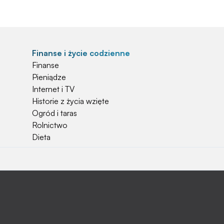
Finanse i życie codzienne
Finanse
Pieniądze
Internet i TV
Historie z życia wzięte
Ogród i taras
Rolnictwo
Dieta
Najchętniej czytane
Jakiej używać ziemi do kwiatków?
Czy rolnicy mogą otrzymać emerytury
stażowe?
Jak o siebie zadbać? Sezon wiosenno letni za