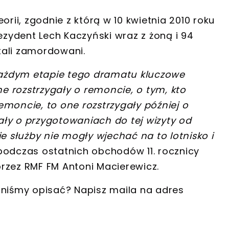
orii, zgodnie z którą w 10 kwietnia 2010 roku
rezydent Lech Kaczyński wraz z żoną i 94
tali zamordowani.
 każdym etapie tego dramatu kluczowe
ne rozstrzygały o remoncie, o tym, kto
emoncie, to one rozstrzygały później o
wały o przygotowaniach do tej wizyty od
ie służby nie mogły wjechać na to lotnisko i
odczas ostatnich obchodów 11. rocznicy
rzez RMF FM Antoni Macierewicz.
nniśmy opisać? Napisz maila na adres