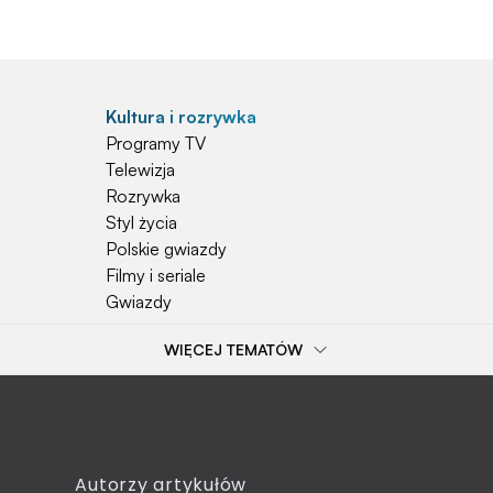
Kultura i rozrywka
Programy TV
Telewizja
Rozrywka
Styl życia
Polskie gwiazdy
Filmy i seriale
Gwiazdy
WIĘCEJ TEMATÓW
Popularne tematy
Przepisy
Szkoła
Wieś
Emerytura
Autorzy artykułów