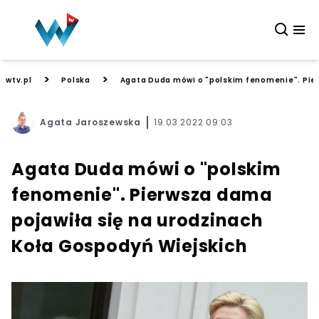
>
>
wtv.pl
Polska
Agata Duda mówi o "polskim fenomenie". Pier
Agata Jaroszewska
19.03.2022 09:03
Agata Duda mówi o "polskim
fenomenie". Pierwsza dama
pojawiła się na urodzinach
Koła Gospodyń Wiejskich