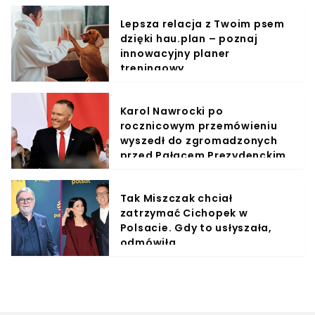
Lepsza relacja z Twoim psem
dzięki hau.plan – poznaj
innowacyjny planer
treningowy
Karol Nawrocki po
rocznicowym przemówieniu
wyszedł do zgromadzonych
przed Pałacem Prezydenckim
Tak Miszczak chciał
zatrzymać Cichopek w
Polsacie. Gdy to usłyszała,
odmówiła