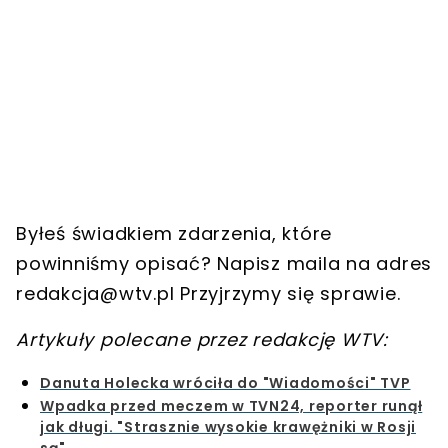
Byłeś świadkiem zdarzenia, które
powinniśmy opisać? Napisz maila na adres
redakcja@wtv.pl
Przyjrzymy się sprawie.
Artykuły polecane przez redakcję WTV:
Danuta Holecka wróciła do "Wiadomości" TVP
Wpadka przed meczem w TVN24, reporter runął
jak długi. "Strasznie wysokie krawężniki w Rosji
są"