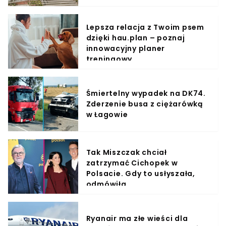
Lepsza relacja z Twoim psem
dzięki hau.plan – poznaj
innowacyjny planer
treningowy
Śmiertelny wypadek na DK74.
Zderzenie busa z ciężarówką
w Łagowie
Tak Miszczak chciał
zatrzymać Cichopek w
Polsacie. Gdy to usłyszała,
odmówiła
Ryanair ma złe wieści dla