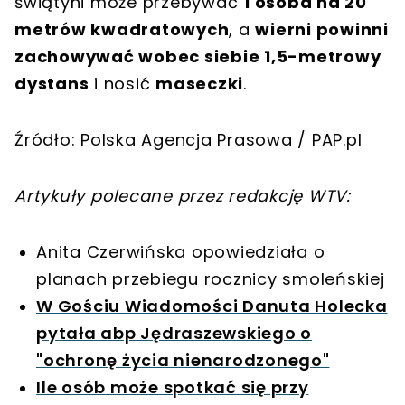
świątyni może przebywać
1 osoba na 20
metrów kwadratowych
, a
wierni powinni
zachowywać wobec siebie 1,5-metrowy
dystans
i nosić
maseczki
.
Źródło: Polska Agencja Prasowa / PAP.pl
Artykuły polecane przez redakcję WTV:
Anita Czerwińska opowiedziała o
planach przebiegu rocznicy smoleńskiej
W Gościu Wiadomości Danuta Holecka
pytała abp Jędraszewskiego o
"ochronę życia nienarodzonego"
Ile osób może spotkać się przy