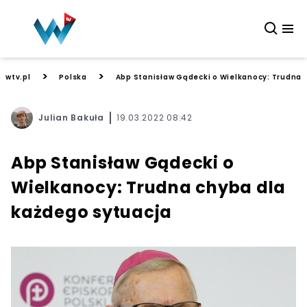
>
>
wtv.pl
Polska
Abp Stanisław Gądecki o Wielkanocy: Trudna 
Julian Bakuła
19.03.2022 08:42
Abp Stanisław Gądecki o
Wielkanocy: Trudna chyba dla
każdego sytuacja