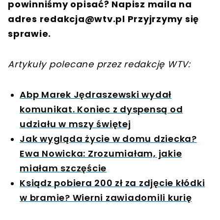
powinniśmy opisać? Napisz maila na
adres
redakcja@wtv.pl
Przyjrzymy się
sprawie.
Artykuły polecane przez redakcję WTV:
Abp Marek Jędraszewski wydał
komunikat. Koniec z dyspensą od
udziału w mszy świętej
Jak wygląda życie w domu dziecka?
Ewa Nowicka: Zrozumiałam, jakie
miałam szczęście
Ksiądz pobiera 200 zł za zdjęcie kłódki
w bramie? Wierni zawiadomili kurię