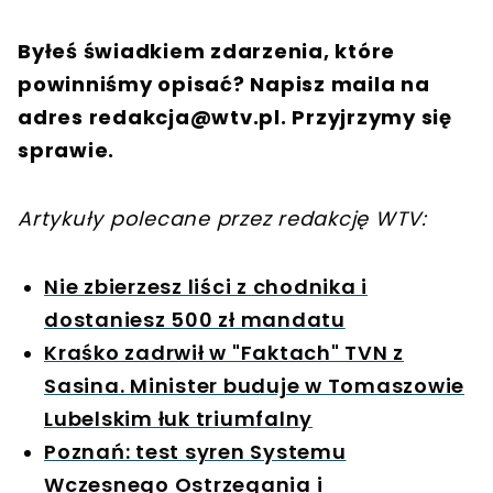
Byłeś świadkiem zdarzenia, które
powinniśmy opisać? Napisz maila na
adres
redakcja@wtv.pl
. Przyjrzymy się
sprawie.
Artykuły polecane przez redakcję WTV:
Nie zbierzesz liści z chodnika i
dostaniesz 500 zł mandatu
Kraśko zadrwił w "Faktach" TVN z
Sasina. Minister buduje w Tomaszowie
Lubelskim łuk triumfalny
Poznań: test syren Systemu
Wczesnego Ostrzegania i