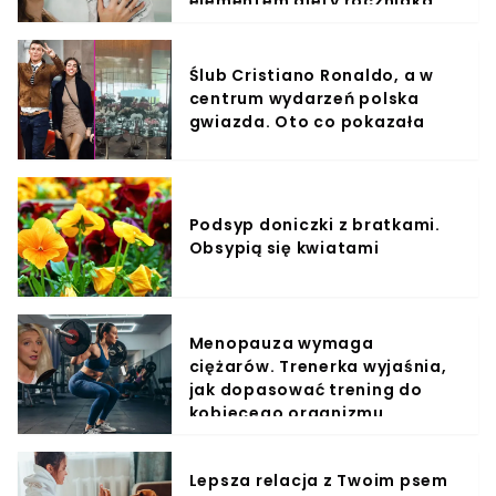
elementem diety roczniaka
Ślub Cristiano Ronaldo, a w
centrum wydarzeń polska
gwiazda. Oto co pokazała
Podsyp doniczki z bratkami.
Obsypią się kwiatami
Menopauza wymaga
ciężarów. Trenerka wyjaśnia,
jak dopasować trening do
kobiecego organizmu
Lepsza relacja z Twoim psem