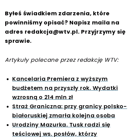
Byłeś świadkiem zdarzenia, które
powinniśmy opisać? Napisz maila na
adres
redakcja@wtv.pl
. Przyjrzymy się
sprawie.
Artykuły polecane przez redakcję WTV:
Kancelaria Premiera z wyższym
budżetem na przyszły rok. Wydatki
wzrosną o 214 mln zł
Straż Graniczna: przy granicy polsko-
białoruskiej zmarła kolejna osoba
Urodziny Mazurka. Tusk radzi się
teściowej ws. posłów, którzy