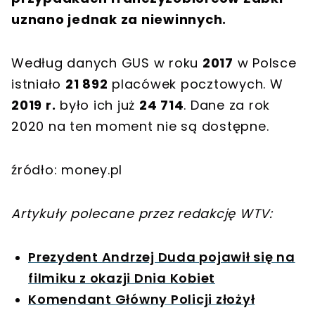
uznano jednak za niewinnych.
Według danych GUS w roku
2017
w Polsce
istniało
21 892
placówek pocztowych. W
2019 r.
było ich już
24 714
. Dane za rok
2020 na ten moment nie są dostępne.
źródło: money.pl
Artykuły polecane przez redakcję WTV:
Prezydent Andrzej Duda pojawił się na
filmiku z okazji Dnia Kobiet
Komendant Główny Policji złożył