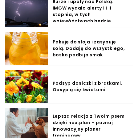
Burze i upały nad Polską.
IMGW wydało alerty I i II
stopnia, w tych
województwach będzie
najgorzej
Pakuję do słoja i zasypuję
solą. Dodaję do wszystkiego,
bosko podbija smak
Podsyp doniczki z bratkami.
Obsypią się kwiatami
Lepsza relacja z Twoim psem
dzięki hau.plan – poznaj
innowacyjny planer
treningowy