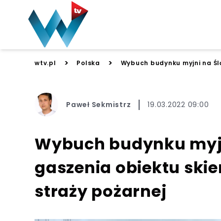
>
>
wtv.pl
Polska
Wybuch budynku myjni na Ślą
Paweł Sekmistrz
19.03.2022 09:00
Wybuch budynku myjni
gaszenia obiektu ski
straży pożarnej