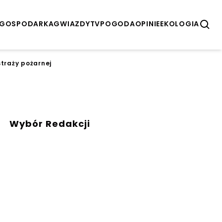
GOSPODARKA
GWIAZDY
TV
POGODA
OPINIE
EKOLOGIA
straży pożarnej
Wybór Redakcji