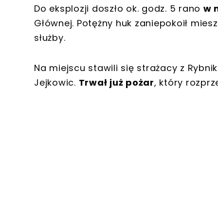
Do eksplozji doszło ok. godz. 5 rano
w 
Głównej. Potężny huk zaniepokoił mies
służby.
Na miejscu stawili się strażacy z Rybn
Jejkowic.
Trwał już pożar
, który rozprz