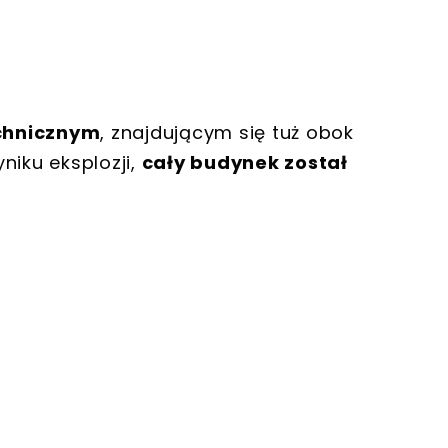
chnicznym
, znajdującym się tuż obok
iku eksplozji,
cały budynek został