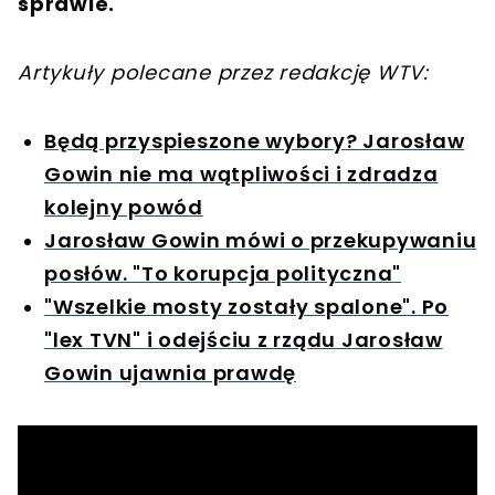
sprawie.
Artykuły polecane przez redakcję WTV:
Będą przyspieszone wybory? Jarosław
Gowin nie ma wątpliwości i zdradza
kolejny powód
Jarosław Gowin mówi o przekupywaniu
posłów. "To korupcja polityczna"
"Wszelkie mosty zostały spalone". Po
"lex TVN" i odejściu z rządu Jarosław
Gowin ujawnia prawdę