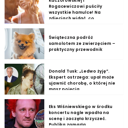
Kaczorowskiej i
Rogacewiczowi puściły
wszystkie hamulce! Na
zdjęciach widać, co
wyprawiali w wodzie
Świąteczna podróż
samolotem ze zwierzęciem –
praktyczny przewodnik
Donald Tusk: „Ledwo żyję”.
Ekspert ostrzega: upał może
ujawnić chorobę, o której nie
masz pojęcia
Eks Wiśniewskiego w środku
koncertu nagle wpadła na
scenę i zaczęła krzyczeć.
Publika zamarła