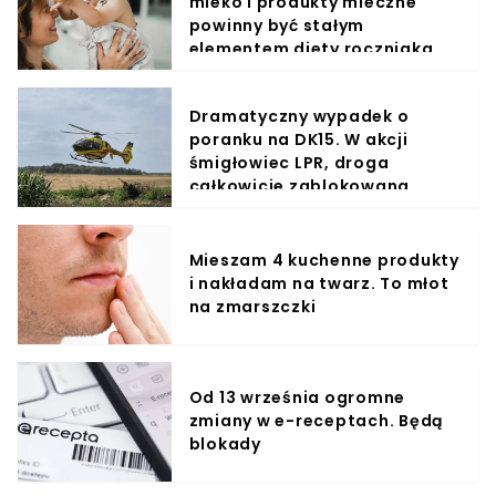
mleko i produkty mleczne
powinny być stałym
elementem diety roczniaka
Dramatyczny wypadek o
poranku na DK15. W akcji
śmigłowiec LPR, droga
całkowicie zablokowana
Mieszam 4 kuchenne produkty
i nakładam na twarz. To młot
na zmarszczki
Od 13 września ogromne
zmiany w e-receptach. Będą
blokady