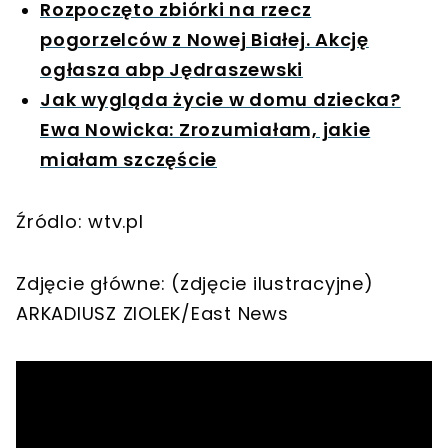
Rozpoczęto zbiórki na rzecz
pogorzelców z Nowej Białej. Akcję
ogłasza abp Jędraszewski
Jak wygląda życie w domu dziecka?
Ewa Nowicka: Zrozumiałam, jakie
miałam szczęście
Źródlo: wtv.pl
Zdjęcie główne: (zdjęcie ilustracyjne)
ARKADIUSZ ZIOLEK/East News