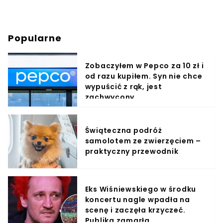
Popularne
Zobaczyłem w Pepco za 10 zł i
od razu kupiłem. Syn nie chce
wypuścić z rąk, jest
zachwycony
Świąteczna podróż
samolotem ze zwierzęciem –
praktyczny przewodnik
Eks Wiśniewskiego w środku
koncertu nagle wpadła na
scenę i zaczęła krzyczeć.
Publika zamarła