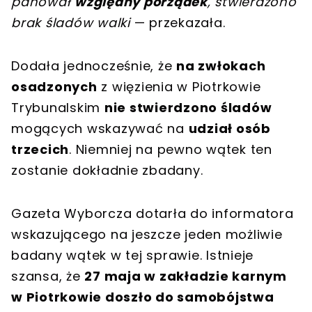
panował
względny porządek
, stwierdzono
brak śladów walki
— przekazała.
Dodała jednocześnie, że
na zwłokach
osadzonych
z więzienia w Piotrkowie
Trybunalskim
nie stwierdzono śladów
mogących wskazywać na
udział osób
trzecich
. Niemniej na pewno wątek ten
zostanie dokładnie zbadany.
Gazeta Wyborcza dotarła do informatora
wskazującego na jeszcze jeden możliwie
badany wątek w tej sprawie. Istnieje
szansa, że
27 maja w zakładzie karnym
w Piotrkowie doszło do samobójstwa