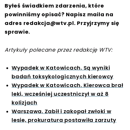
Byłeś świadkiem zdarzenia, które
powinniśmy opisać? Napisz maila na
adres
redakcja@wtv.pl
. Przyjrzymy się
sprawie.
Artykuły polecane przez redakcję WTV:
Wypadek w Katowicach. Są wyniki
badań toksykologicznych kierowcy
Wypadek w Katowicach. Kierowca brał
leki, wcześniej uczestniczył w aż 8
kolizjach
Warszawa. Zabił i zakopał zwłoki w
lesie, prokuratura postawiła zarzuty