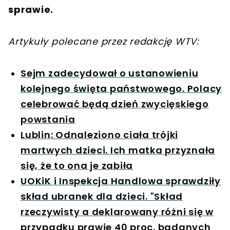
sprawie.
Artykuły polecane przez redakcję WTV:
Sejm zadecydował o ustanowieniu
kolejnego święta państwowego. Polacy
celebrować będą dzień zwycięskiego
powstania
Lublin: Odnaleziono ciała trójki
martwych dzieci. Ich matka przyznała
się, że to ona je zabiła
UOKiK i Inspekcja Handlowa sprawdziły
skład ubranek dla dzieci. "Skład
rzeczywisty a deklarowany różni się w
przypadku prawie 40 proc. badanych