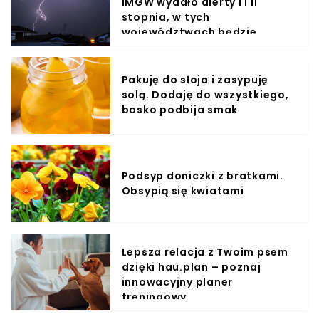
IMGW wydało alerty I i II
stopnia, w tych
województwach będzie
najgorzej
Pakuję do słoja i zasypuję
solą. Dodaję do wszystkiego,
bosko podbija smak
Podsyp doniczki z bratkami.
Obsypią się kwiatami
Lepsza relacja z Twoim psem
dzięki hau.plan – poznaj
innowacyjny planer
treningowy