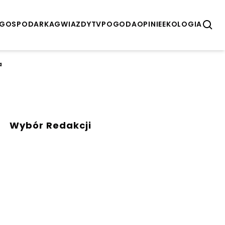
GOSPODARKA
GWIAZDY
TV
POGODA
OPINIE
EKOLOGIA
a
Wybór Redakcji