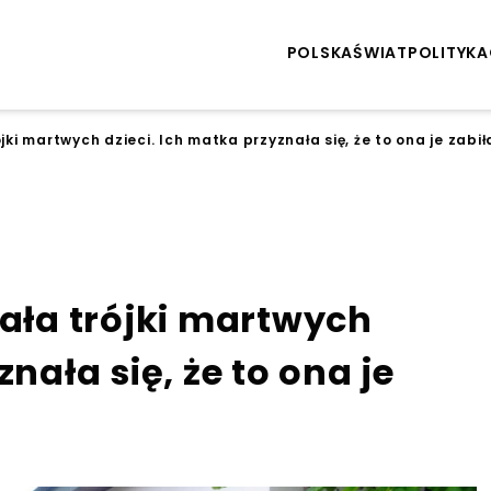
POLSKA
ŚWIAT
POLITYKA
jki martwych dzieci. Ich matka przyznała się, że to ona je zabił
iała trójki martwych
nała się, że to ona je