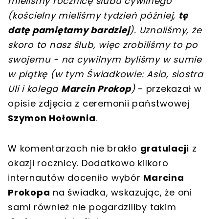
mieliśmy rocznicę ślubu cywilnego
(kościelny mieliśmy tydzień później,
tę
datę pamiętamy bardziej
). Uznaliśmy, że
skoro to nasz ślub, więc zrobiliśmy to po
swojemu - na cywilnym byliśmy w sumie
w piątkę (w tym Świadkowie: Asia, siostra
Uli i kolega
Marcin Prokop
)
- przekazał w
opisie zdjęcia z ceremonii państwowej
Szymon Hołownia
.
W komentarzach nie brakło
gratulacji
z
okazji rocznicy. Dodatkowo kilkoro
internautów doceniło wybór
Marcina
Prokopa
na świadka, wskazując, że oni
sami również nie pogardziliby takim