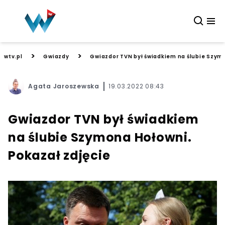
>
>
wtv.pl
Gwiazdy
Gwiazdor TVN był świadkiem na ślubie Szymo
Agata Jaroszewska
19.03.2022 08:43
Gwiazdor TVN był świadkiem
na ślubie Szymona Hołowni.
Pokazał zdjęcie