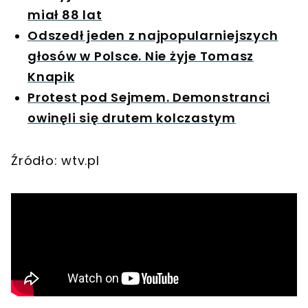
miał 88 lat
Odszedł jeden z najpopularniejszych
głosów w Polsce. Nie żyje Tomasz
Knapik
Protest pod Sejmem. Demonstranci
owinęli się drutem kolczastym
Źródło: wtv.pl