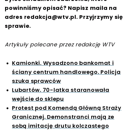
powinniśmy opisać? Napisz maila na
adres
redakcja@wtv.pl
. Przyjrzymy się
sprawie.
Artykuły polecane przez redakcję WTV
Kamionki. Wysadzono bankomat i
ściany centrum handlowego. Policja
szuka sprawców
Lubartów. 70-latka staranowała
wejście do sklepu
Protest pod Komendą Główną Straży
Granicznej. Demonstranci mają ze
sobą imitację drutu kolczastego