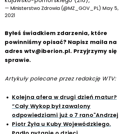
kujawsko-pomorskiego (216),
— Ministerstwo Zdrowia (@MZ_GOV_PL)
May 5,
2021
Byłeś świadkiem zdarzenia, które
powinniśmy opisać? Napisz maila na
adres
wtv@iberion.pl
. Przyjrzymy się
sprawie.
Artykuły polecane przez redakcję WTV:
Kolejna afera w drugi dzień matur?
“Cały Wykop był zawalony
odpowiedziami już o 7 rano"
Andrzej
Piotr Żyła u Kuby Wojewódzkiego.
Padło pytanie o dzieci