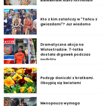
elementem diety roczniaka
Kto z kim zatańczy w "Tańcu z
gwiazdami"? Już wiadomo
Dramatyczna akcja na
Wisłostradzie. 7-latka
dostała drgawek podczas
podróży
Podsyp doniczki z bratkami.
Obsypią się kwiatami
Menopauza wymaga