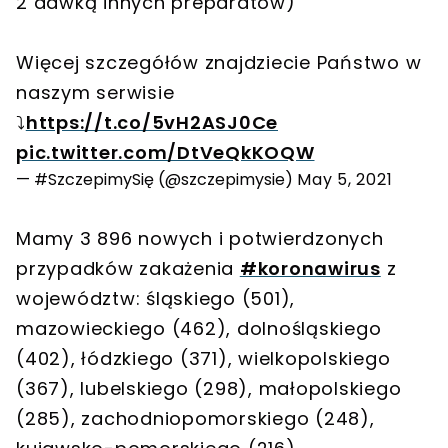
2 dawką innych preparatów)
Więcej szczegółów znajdziecie Państwo w
naszym serwisie
⤵️
https://t.co/5vH2ASJ0Ce
pic.twitter.com/DtVeQkKOQW
— #SzczepimySię (@szczepimysie)
May 5, 2021
Mamy 3 896 nowych i potwierdzonych
przypadków zakażenia
#koronawirus
z
województw: śląskiego (501),
mazowieckiego (462), dolnośląskiego
(402), łódzkiego (371), wielkopolskiego
(367), lubelskiego (298), małopolskiego
(285), zachodniopomorskiego (248),