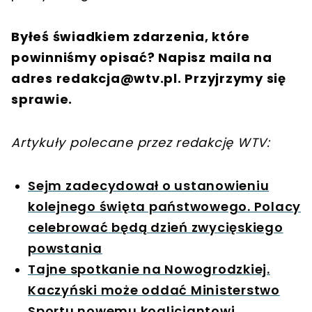
Byłeś świadkiem zdarzenia, które
powinniśmy opisać? Napisz maila na
adres
redakcja@wtv.pl
. Przyjrzymy się
sprawie.
Artykuły polecane przez redakcję WTV:
Sejm zadecydował o ustanowieniu
kolejnego święta państwowego. Polacy
celebrować będą dzień zwycięskiego
powstania
Tajne spotkanie na Nowogrodzkiej.
Kaczyński może oddać Ministerstwo
Sportu nowemu koalicjantowi