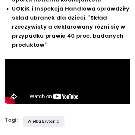
UOKiK i Inspekcja Handlowa sprawdziły
skład ubranek dla dzieci. "Skład
rzeczywisty a deklarowany różni się w
przypadku prawie 40 proc. badanych
produktów"
Tagi:
Wielka Brytania