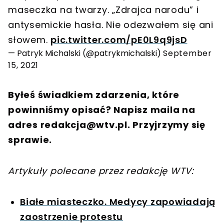
maseczka na twarzy. „Zdrajca narodu” i
antysemickie hasła. Nie odezwałem się ani
słowem.
pic.twitter.com/pE0L9q9jsD
— Patryk Michalski (@patrykmichalski)
September
15, 2021
Byłeś świadkiem zdarzenia, które
powinniśmy opisać? Napisz maila na
adres
redakcja@wtv.pl
. Przyjrzymy się
sprawie.
Artykuły polecane przez redakcję WTV:
Białe miasteczko. Medycy zapowiadają
zaostrzenie protestu