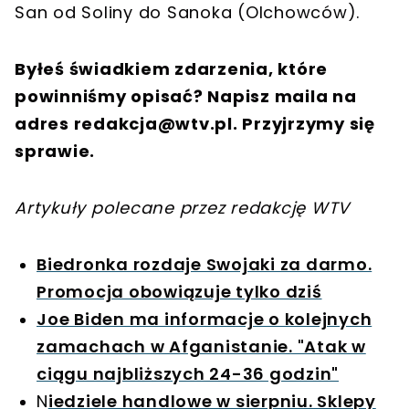
San od Soliny do Sanoka (Olchowców).
Byłeś świadkiem zdarzenia, które
powinniśmy opisać? Napisz maila na
adres
redakcja@wtv.pl
. Przyjrzymy się
sprawie.
Artykuły polecane przez redakcję WTV
Biedronka rozdaje Swojaki za darmo.
Promocja obowiązuje tylko dziś
Joe Biden ma informacje o kolejnych
zamachach w Afganistanie. "Atak w
ciągu najbliższych 24-36 godzin"
N
iedziele handlowe w sierpniu. Sklepy