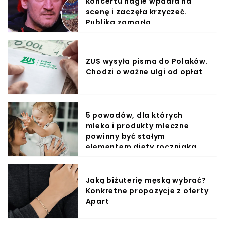
koncertu nagle wpadła na
scenę i zaczęła krzyczeć.
Publika zamarła
ZUS wysyła pisma do Polaków.
Chodzi o ważne ulgi od opłat
5 powodów, dla których
mleko i produkty mleczne
powinny być stałym
elementem diety roczniaka
Jaką biżuterię męską wybrać?
Konkretne propozycje z oferty
Apart