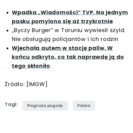
Wpadka „Wiadomości” TVP. Na jednym
pasku pomylono się aż trzykrotnie
„Byczy Burger” w Toruniu wywiesił szyld.
Nie obsługują policjantów i ich rodzin
Wjechała autem w stację paliw. W
końcu odkryto, co tak naprawdę ją do
tego skłoniło
Źródło: [IMGW]
Tagi:
Prognoza pogody
Polska