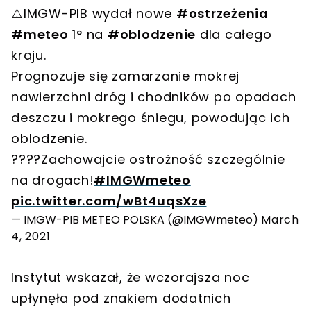
⚠️IMGW-PIB wydał nowe
#ostrzeżenia
#meteo
1° na
#oblodzenie
dla całego
kraju.
Prognozuje się zamarzanie mokrej
nawierzchni dróg i chodników po opadach
deszczu i mokrego śniegu, powodując ich
oblodzenie.
????Zachowajcie ostrożność szczególnie
na drogach!
#IMGWmeteo
pic.twitter.com/wBt4uqsXze
— IMGW-PIB METEO POLSKA (@IMGWmeteo)
March
4, 2021
Instytut wskazał, że wczorajsza noc
upłynęła pod znakiem dodatnich