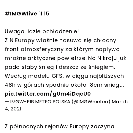
#IMGWlive
11:15
Uwaga, idzie ochłodzenie!
Z N Europy właśnie nasuwa się chłodny
front atmosferyczny za którym napływa
mroźne arktyczne powietrze. Na N kraju już
pada słaby śnieg i deszcz ze śniegiem.
Według modelu GFS, w ciągu najbliższych
48h w górach spadnie około 18cm śniegu.
pic.twitter.com/gUm4iDqcU0
— IMGW-PIB METEO POLSKA (@IMGWmeteo)
March
4, 2021
Z północnych rejonów Europy zaczyna