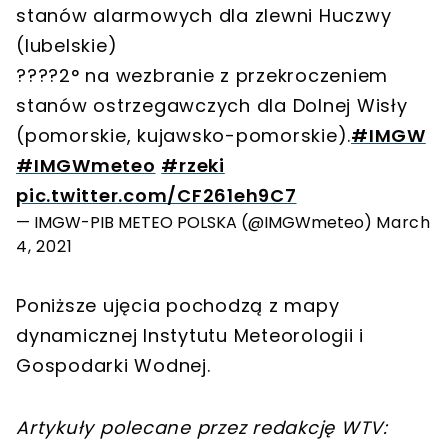
stanów alarmowych dla zlewni Huczwy
(lubelskie)
????2° na wezbranie z przekroczeniem
stanów ostrzegawczych dla Dolnej Wisły
(pomorskie, kujawsko-pomorskie).
#IMGW
#IMGWmeteo
#rzeki
pic.twitter.com/CF261eh9C7
— IMGW-PIB METEO POLSKA (@IMGWmeteo)
March
4, 2021
Poniższe ujęcia pochodzą z mapy
dynamicznej Instytutu Meteorologii i
Gospodarki Wodnej.
Artykuły polecane przez redakcję WTV: