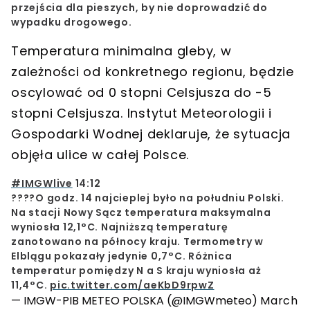
przejścia dla pieszych, by nie doprowadzić do
wypadku drogowego.
Temperatura minimalna gleby, w
zależności od konkretnego regionu, będzie
oscylować od 0 stopni Celsjusza do -5
stopni Celsjusza. Instytut Meteorologii i
Gospodarki Wodnej deklaruje, że sytuacja
objęła ulice w całej Polsce.
#IMGWlive
14:12
????️O godz. 14 najcieplej było na południu Polski.
Na stacji Nowy Sącz temperatura maksymalna
wyniosła 12,1°C. Najniższą temperaturę
zanotowano na północy kraju. Termometry w
Elblągu pokazały jedynie 0,7°C. Różnica
temperatur pomiędzy N a S kraju wyniosła aż
11,4°C.
pic.twitter.com/aeKbD9rpwZ
— IMGW-PIB METEO POLSKA (@IMGWmeteo)
March