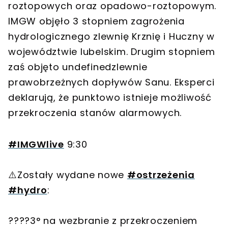
roztopowych oraz opadowo-roztopowym.
IMGW objęło 3 stopniem zagrożenia
hydrologicznego zlewnię Krznię i Huczny w
województwie lubelskim. Drugim stopniem
zaś objęto undefinedzlewnie
prawobrzeżnych dopływów Sanu. Eksperci
deklarują, że punktowo istnieje możliwość
przekroczenia stanów alarmowych.
#IMGWlive
9:30
⚠️Zostały wydane nowe
#ostrzeżenia
#hydro
:
????3° na wezbranie z przekroczeniem