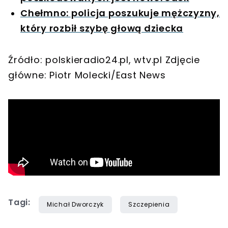
Chełmno: policja poszukuje mężczyzny,
który rozbił szybę głową dziecka
Źródło: polskieradio24.pl, wtv.pl Zdjęcie
główne: Piotr Molecki/East News
Tagi:
Michał Dworczyk
Szczepienia