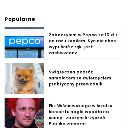
Popularne
Zobaczyłem w Pepco za 10 zł i
od razu kupiłem. Syn nie chce
wypuścić z rąk, jest
zachwycony
Świąteczna podróż
samolotem ze zwierzęciem –
praktyczny przewodnik
Eks Wiśniewskiego w środku
koncertu nagle wpadła na
scenę i zaczęła krzyczeć.
Publika zamarła