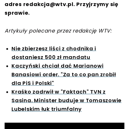
adres
redakcja@wtv.pl
. Przyjrzymy się
sprawie.
Artykuły polecane przez redakcję WTV:
Nie zbierzesz liści z chodnika i
dostaniesz 500 zł mandatu
Kaczyński chciał dać Marianowi
Banasiowi order. "Za to co pan zrobił
dla PiS i Polski"
Kraśko zadrwił w "Faktach" TVN z
Sasina. Minister buduje w Tomaszowie
Lubelskim łuk triumfalny