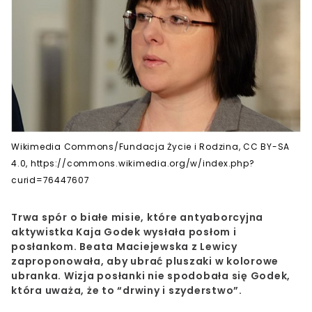
Wikimedia Commons/Fundacja Życie i Rodzina, CC BY-SA
4.0, https://commons.wikimedia.org/w/index.php?
curid=76447607
Trwa spór o białe misie, które antyaborcyjna
aktywistka Kaja Godek wysłała posłom i
posłankom. Beata Maciejewska z Lewicy
zaproponowała, aby ubrać pluszaki w kolorowe
ubranka. Wizja posłanki nie spodobała się Godek,
która uważa, że to “drwiny i szyderstwo”.