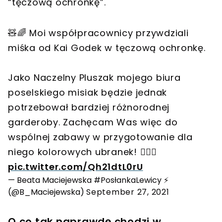
“tęczową ochronkę”.
🧸🌈 Moi współpracownicy przywdziali
miśka od Kai Godek w tęczową ochronkę.
Jako Naczelny Pluszak mojego biura
poselskiego misiak będzie jednak
potrzebował bardziej różnorodnej
garderoby. Zachęcam Was więc do
wspólnej zabawy w przygotowanie dla
niego kolorowych ubranek! 🙋🏻‍♀️
pic.twitter.com/Qh21dtL0rU
— Beata Maciejewska #PosłankaLewicy ⚡️
(@B_Maciejewska)
September 27, 2021
O co tak naprawdę chodzi w