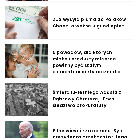
ZUS wysyła pisma do Polaków.
Chodzi o ważne ulgi od opłat
5 powodów, dla których
mleko i produkty mleczne
powinny być stałym
elementem diety roczniaka
Śmierć 13-letniego Adasia z
Dąbrowy Górniczej. Trwa
śledztwo prokuratury
Pilne wieści zza oceanu. Syn
prezydenta przekazał nt. jego