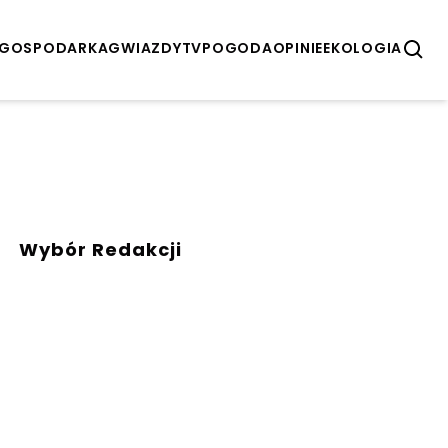
GOSPODARKA
GWIAZDY
TV
POGODA
OPINIE
EKOLOGIA
Wybór Redakcji