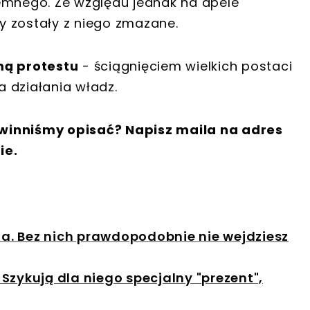
emnego. Ze względu jednak na apele
y zostały z niego zmazane.
ą protestu
- ściągnięciem wielkich postaci
 działania władz.
winniśmy opisać? Napisz maila na adres
ie.
. Bez nich prawdopodobnie nie wejdziesz
. Szykują dla niego specjalny "prezent",