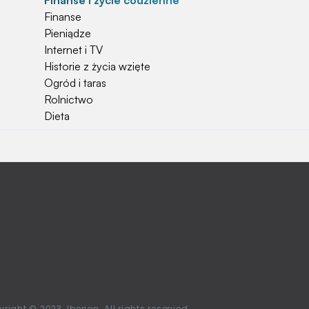
Finanse i życie codzienne
Finanse
Pieniądze
Internet i TV
Historie z życia wzięte
Ogród i taras
Rolnictwo
Dieta
Najchętniej czytane
Jakiej używać ziemi do kwiatków?
Czy rolnicy mogą otrzymać emerytury
stażowe?
Jak o siebie zadbać? Sezon wiosenno letni za
pasem
Jak zadbać o zdrowie przedszkolaka?
Jak zwrócić bilet PKP?
Ile waży kombajn?
right © 2023. Iberion. All rights reserved.