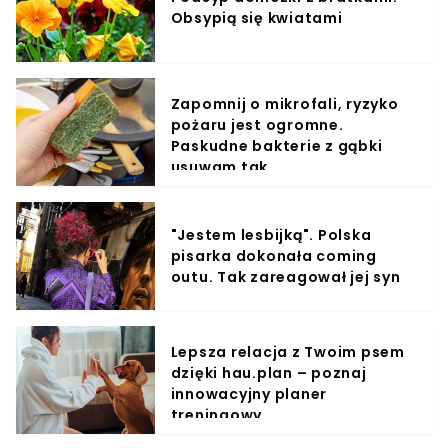
Obsypią się kwiatami
Zapomnij o mikrofali, ryzyko
pożaru jest ogromne.
Paskudne bakterie z gąbki
usuwam tak
"Jestem lesbijką". Polska
pisarka dokonała coming
outu. Tak zareagował jej syn
Lepsza relacja z Twoim psem
dzięki hau.plan – poznaj
innowacyjny planer
treningowy