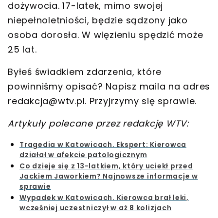
dożywocia
. 17-latek, mimo swojej
niepełnoletniości, będzie sądzony jako
osoba dorosła. W więzieniu spędzić może
25 lat
.
Byłeś świadkiem zdarzenia, które
powinniśmy opisać? Napisz maila na adres
redakcja@wtv.pl
. Przyjrzymy się sprawie.
Artykuły polecane przez redakcję WTV:
Tragedia w Katowicach. Ekspert: Kierowca
działał w afekcie patologicznym
Co dzieje się z 13-latkiem, który uciekł przed
Jackiem Jaworkiem? Najnowsze informacje w
sprawie
Wypadek w Katowicach. Kierowca brał leki,
wcześniej uczestniczył w aż 8 kolizjach