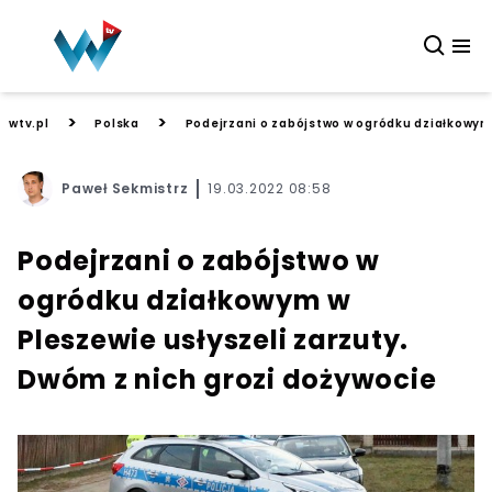
>
>
wtv.pl
Polska
Podejrzani o zabójstwo w ogródku działkowym 
Paweł Sekmistrz
19.03.2022 08:58
Podejrzani o zabójstwo w
ogródku działkowym w
Pleszewie usłyszeli zarzuty.
Dwóm z nich grozi dożywocie