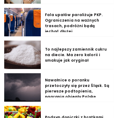
Fala upałów paraliżuje PKP.
Ograniczenia na ważnych
trasach, podróżni będą
jechać dłużej
To najlepszy zamiennik cukru
na diecie. Ma zero kalorii i
smakuje jak oryginał
Nawałnice o poranku
przetoczyły się przez Śląsk. Są
pierwsze podtopienia,
nagrania obiegły Polskę
Podsyp doniczki z bratkami.