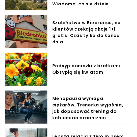
Wiadomo, co się dzieje
Szaleństwo w Biedronce, na
klientów czekają akcje 1+1
gratis. Czas tylko do końca
dnia
Podsyp doniczki z bratkami.
Obsypią się kwiatami
Menopauza wymaga
ciężarów. Trenerka wyjaśnia,
jak dopasować trening do
kobiecego organizmu
Lepsza relacja z Twoim psem