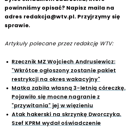
powinniśmy opisać? Napisz maila na
adres
redakcja@wtv.pl
. Przyjrzymy się
sprawie.
Artykuły polecane przez redakcję WTV:
Rzecznik MZ Wojciech Andrusiewicz:
"Wkrótce ogłoszony zostanie pakiet
restrykcji na okres wakacyjny"
Matka zabiła własną 3-letnią córeczkę.
Pojawiło się mocne nagranie z
"przywitania" jej w więzieniu
Atak hakerski na skrzynkę Dworczyka.
Szef KPRM wydał oświadczenie