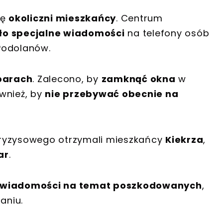
ię
okoliczni mieszkańcy
. Centrum
ło specjalne wiadomości
na telefony osób
Podolanów.
parach
. Zalecono, by
zamknąć okna
w
wnież, by
nie przebywać obecnie na
Kryzysowego otrzymali mieszkańcy
Kiekrza
,
ar
.
y wiadomości na temat poszkodowanych
,
aniu.