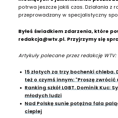
potrwa jeszcze jakiś czas. Działania z
przeprowadzany w specjalistyczny spo
Byłeś świadkiem zdarzenia, które po
redakcja@wtv.pl
. Przyjrzymy się spr
Artykuły polecane przez redakcję WTV:
15 złotych za trzy bochenki chleba
też o czymś innym: "Proszę zwróci
Ranking szkół LGBT. Dominik Kuc: 
młodych ludzi
Nad Polskę sunie potężna fala palą
cieplej