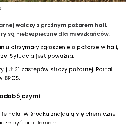
R
arnej walczy z groźnym pożarem hali.
ary są niebezpieczne dla mieszkańców.
niu otrzymały zgłoszenie o pożarze
w hali,
ze. Sytuacja jest poważna.
 już 21 zastępów straży pożarnej
. Portal
my BROS
.
wadobójczymi
onie hala. W środku znajdują się chemiczne
 może być problemem.