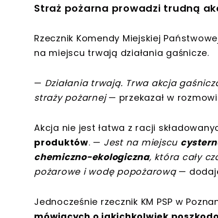
Straż pożarna prowadzi trudną ak
Rzecznik Komendy Miejskiej Państwowej
na miejscu trwają działania gaśnicze.
—
Działania trwają. Trwa akcja gaśnicz
straży pożarnej
— przekazał w rozmowie
Akcja nie jest łatwa z racji składowan
produktów
. —
Jest na miejscu
cystern
chemiczno-ekologiczna
, która cały c
pożarowe i wodę popożarową
— dodaj
Jednocześnie rzecznik KM PSP w Poznan
mówiących o jakichkolwiek poszkod