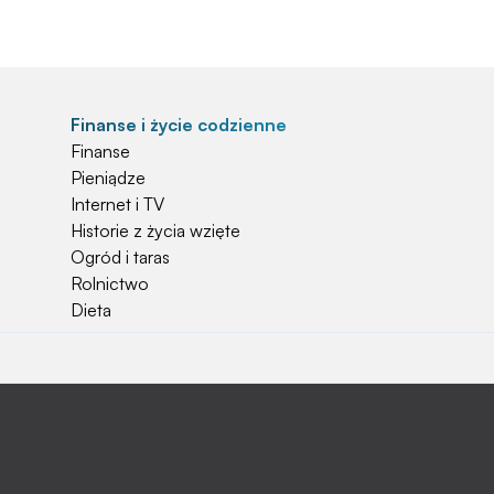
Finanse i życie codzienne
Finanse
Pieniądze
Internet i TV
Historie z życia wzięte
Ogród i taras
Rolnictwo
Dieta
Najchętniej czytane
Jakiej używać ziemi do kwiatków?
Czy rolnicy mogą otrzymać emerytury
stażowe?
Jak o siebie zadbać? Sezon wiosenno letni za