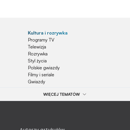
Kultura i rozrywka
Programy TV
Telewizja
Rozrywka
Styl życia
Polskie gwiazdy
Filmy i seriale
Gwiazdy
WIĘCEJ TEMATÓW
Popularne tematy
Przepisy
Szkoła
Wieś
Emerytura
Autorzy artykułów