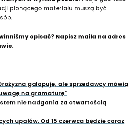
 racji płonącego materiału muszą być
sób.
winniśmy opisać? Napisz maila na adres
awie.
. Drożyzna galopuje, ale sprzedawcy mówią
ć uwagę na gramaturę"
System nie nadgania za otwartością
cych upałów. Od 15 czerwca będzie coraz