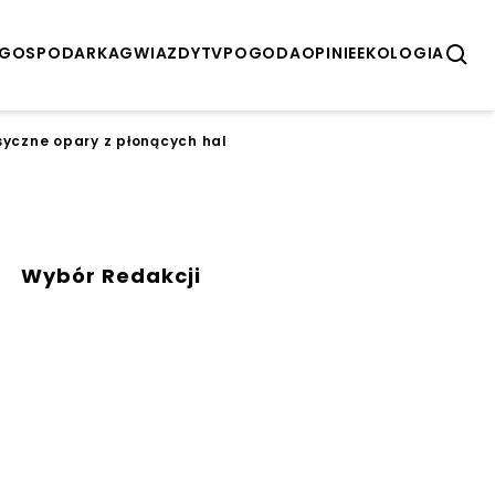
GOSPODARKA
GWIAZDY
TV
POGODA
OPINIE
EKOLOGIA
ksyczne opary z płonących hal
Wybór Redakcji