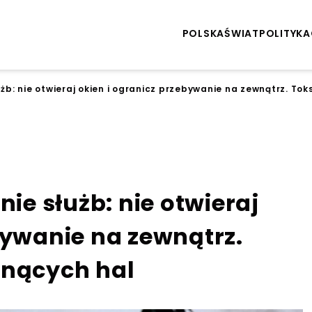
POLSKA
ŚWIAT
POLITYKA
użb: nie otwieraj okien i ogranicz przebywanie na zewnątrz. To
nie służb: nie otwieraj
bywanie na zewnątrz.
onących hal