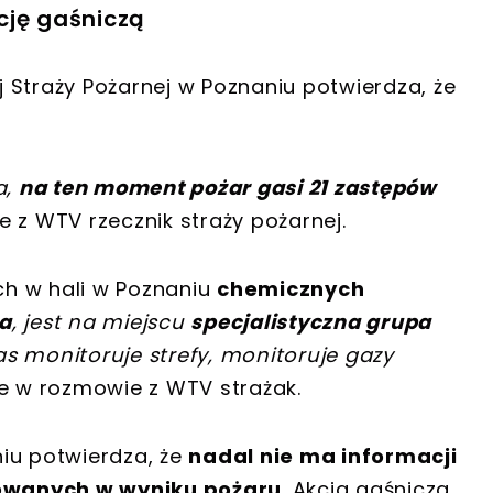
cję gaśniczą
 Straży Pożarnej w Poznaniu potwierdza, że
a,
na ten moment pożar gasi 21 zastępów
 z WTV rzecznik straży pożarnej.
ych w hali w Poznaniu
chemicznych
a
, jest na miejscu
specjalistyczna grupa
zas monitoruje strefy, monitoruje gazy
e w rozmowie z WTV strażak.
iu potwierdza, że
nadal nie ma informacji
owanych w wyniku pożaru
. Akcja gaśnicza