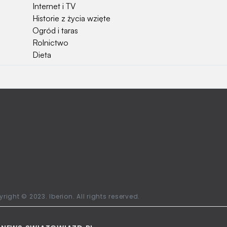
Internet i TV
Historie z życia wzięte
Ogród i taras
Rolnictwo
Dieta
Najchętniej czytane
Jakiej używać ziemi do kwiatków?
Czy rolnicy mogą otrzymać emerytury
stażowe?
Jak o siebie zadbać? Sezon wiosenno letni za
pasem
Jak zadbać o zdrowie przedszkolaka?
Jak zwrócić bilet PKP?
Ile waży kombajn?
Najchętniej oglądane stacje telewizyjne w
right © 2023. Iberion. All rights reserved.
Polsce