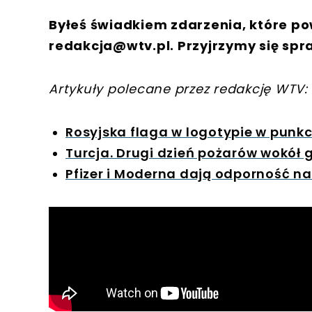
Byłeś świadkiem zdarzenia, które po
redakcja@wtv.pl
. Przyjrzymy się spr
Artykuły polecane przez redakcję WTV:
Rosyjska flaga w logotypie w punk
Turcja. Drugi dzień pożarów wokół 
Pfizer i Moderna dają odporność n