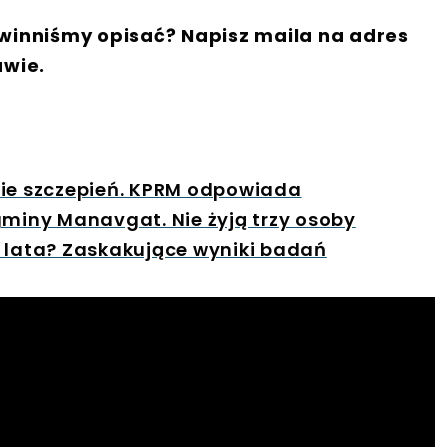
winniśmy opisać? Napisz maila na adres
awie.
cie szczepień. KPRM odpowiada
gminy Manavgat. Nie żyją trzy osoby
a lata? Zaskakujące wyniki badań