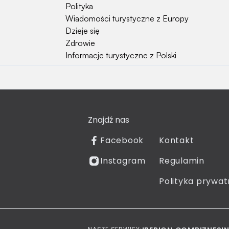
Polityka
Wiadomości turystyczne z Europy
Dzieje się
Zdrowie
Informacje turystyczne z Polski
Natura i Hobby
Psy
Koty
Znajdź nas
Rośliny
Technologia
Facebook
Kontakt
Znaki zodiaku
Instagram
Regulamin
Piłka nożna
Reprezentacja Polski
Polityka prywat