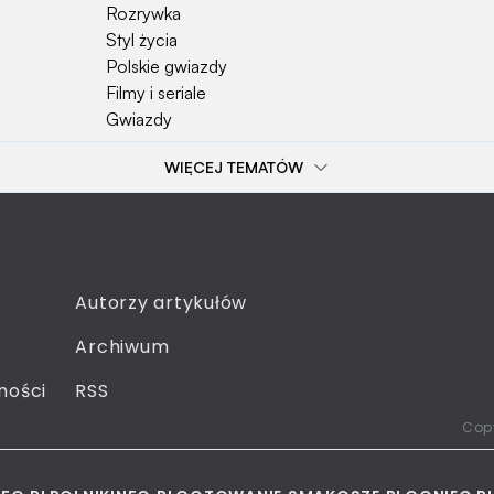
Rozrywka
Styl życia
Polskie gwiazdy
Filmy i seriale
Gwiazdy
WIĘCEJ TEMATÓW
Popularne tematy
Przepisy
Szkoła
Wieś
Emerytura
Autorzy artykułów
Smakosze
Archiwum
Dziecko
Sejm
ności
RSS
Moda
Copy