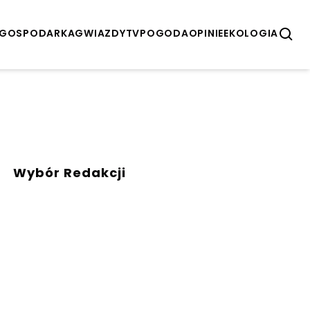
GOSPODARKA
GWIAZDY
TV
POGODA
OPINIE
EKOLOGIA
Wybór Redakcji