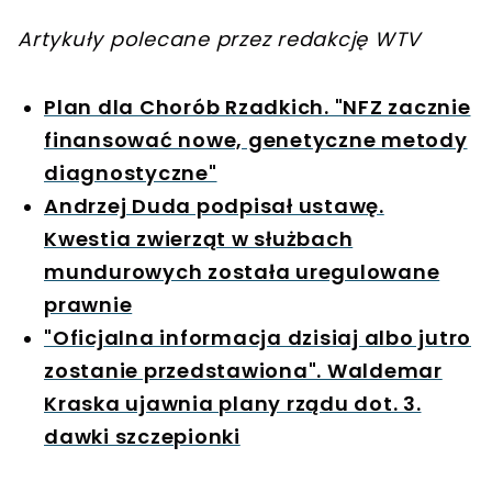
Artykuły polecane przez redakcję WTV
Plan dla Chorób Rzadkich. "NFZ zacznie
finansować nowe, genetyczne metody
diagnostyczne"
Andrzej Duda podpisał ustawę.
Kwestia zwierząt w służbach
mundurowych została uregulowane
prawnie
"Oficjalna informacja dzisiaj albo jutro
zostanie przedstawiona". Waldemar
Kraska ujawnia plany rządu dot. 3.
dawki szczepionki