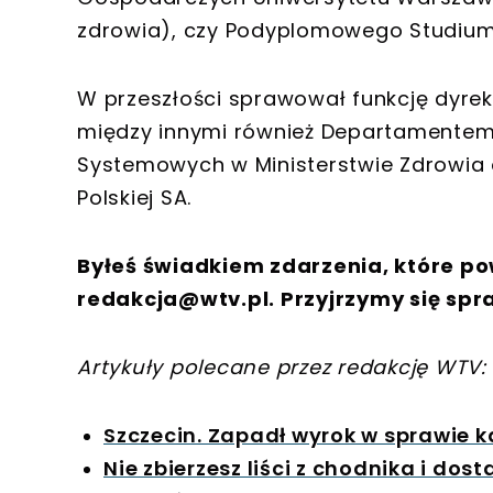
zdrowia), czy Podyplomowego Studium
W przeszłości sprawował funkcję dyre
między innymi również Departamentem P
Systemowych w Ministerstwie Zdrowia o
Polskiej SA.
Byłeś świadkiem zdarzenia, które po
redakcja@wtv.pl
. Przyjrzymy się spr
Artykuły polecane przez redakcję WTV:
Szczecin. Zapadł wyrok w sprawie ka
Nie zbierzesz liści z chodnika i do