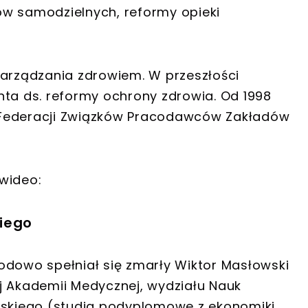
ów samodzielnych, reformy opieki
zarządzania zdrowiem. W przeszłości
nta ds. reformy ochrony zdrowia. Od 1998
 Federacji Związków Pracodawców Zakładów
wideo:
iego
odowo spełniał się zmarły Wiktor Masłowski
j Akademii Medycznej, wydziału Nauk
skiego (studia podyplomowe z ekonomiki