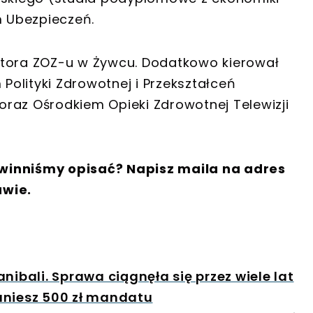
 Ubezpieczeń.
ktora ZOZ-u w Żywcu. Dodatkowo kierował
olityki Zdrowotnej i Przekształceń
raz Ośrodkiem Opieki Zdrowotnej Telewizji
winniśmy opisać? Napisz maila na adres
awie.
nibali. Sprawa ciągnęła się przez wiele lat
staniesz 500 zł mandatu