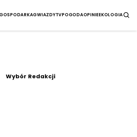
GOSPODARKA
GWIAZDY
TV
POGODA
OPINIE
EKOLOGIA
Wybór Redakcji