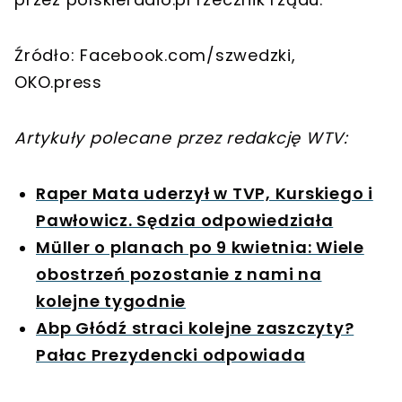
Źródło: Facebook.com/szwedzki,
OKO.press
Artykuły polecane przez redakcję WTV:
Raper Mata uderzył w TVP, Kurskiego i
Pawłowicz. Sędzia odpowiedziała
Müller o planach po 9 kwietnia: Wiele
obostrzeń pozostanie z nami na
kolejne tygodnie
Abp Głódź straci kolejne zaszczyty?
Pałac Prezydencki odpowiada