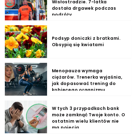
Wisłostradzie. 7-latka
dostała drgawek podczas
podróży
Podsyp doniczki z bratkami.
Obsypią się kwiatami
Menopauza wymaga
ciężarów. Trenerka wyjaśnia,
jak dopasować trening do
kobiecego organizmu
W tych 3 przypadkach bank
może zamknąć Twoje konto. O
ostatnim wielu klientów nie
ma pojęcia