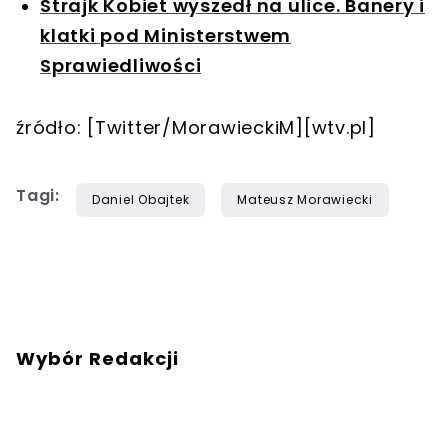
Strajk Kobiet wyszedł na ulice. Banery i
klatki pod Ministerstwem
Sprawiedliwości
źródło: [Twitter/MorawieckiM][wtv.pl]
Tagi:
Daniel Obajtek
Mateusz Morawiecki
Wybór Redakcji