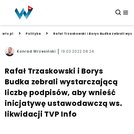
>
>
wtv.pl
Polityka
Rafał Trzaskowski i Borys Budka zebrali wys
Konrad Wrzesiński
19.03.2022 08:24
Rafał Trzaskowski i Borys
Budka zebrali wystarczającą
liczbę podpisów, aby wnieść
inicjatywę ustawodawczą ws.
likwidacji TVP Info