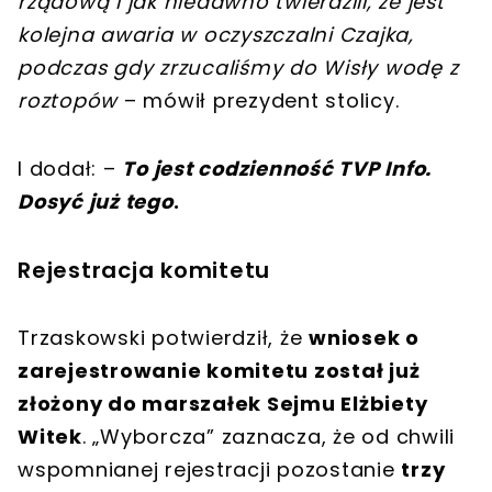
rządową i jak niedawno twierdzili, że jest
kolejna awaria w oczyszczalni Czajka,
podczas gdy zrzucaliśmy do Wisły wodę z
roztopów
– mówił prezydent stolicy.
I dodał: –
To jest codzienność TVP Info.
Dosyć już tego
.
Rejestracja komitetu
Trzaskowski potwierdził, że
wniosek o
zarejestrowanie komitetu został już
złożony do marszałek Sejmu Elżbiety
Witek
. „Wyborcza” zaznacza, że od chwili
wspomnianej rejestracji pozostanie
trzy