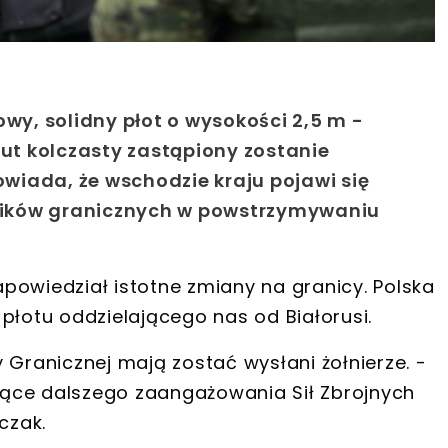
owy, solidny płot o wysokości 2,5 m -
rut kolczasty zastąpiony zostanie
powiada, że wschodzie kraju pojawi się
ażników granicznych w powstrzymywaniu
powiedział istotne zmiany na granicy. Polska
otu oddzielającego nas od Białorusi.
 Granicznej mają zostać wysłani żołnierze. -
ące dalszego zaangażowania Sił Zbrojnych
czak.