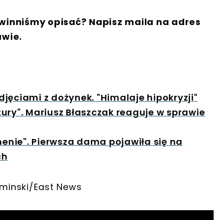
winniśmy opisać? Napisz maila na adres
awie.
jęciami z dożynek. "Himalaje hipokryzji"
ury". Mariusz Błaszczak reaguje w sprawie
nie". Pierwsza dama pojawiła się na
ch
aminski/East News