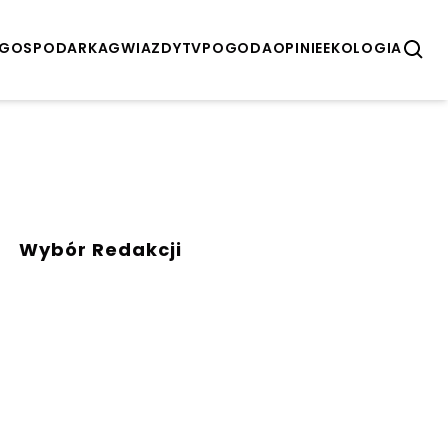
GOSPODARKA
GWIAZDY
TV
POGODA
OPINIE
EKOLOGIA
Wybór Redakcji