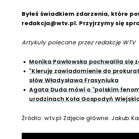
Byłeś świadkiem zdarzenia, które po
redakcja@wtv.pl
. Przyjrzymy się spr
Artykuły polecane przez redakcję WTV
Monika Pawłowska pochwaliła się zd
"Kieruję zawiadomienie do prokurat
słów Władysława Frasyniuka
Agata Duda mówi o "polskim fenome
urodzinach Koła Gospodyń Wiejski
Źródło: wtv.pl Zdjęcie główne: Jakub K