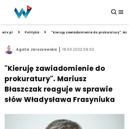
>
>
wtv.pl
Polityka
"Kieruję zawiadomienie do prokuratury". Ma
Agata Jaroszewska
19.03.2022 09:03
"Kieruję zawiadomienie do
prokuratury". Mariusz
Błaszczak reaguje w sprawie
słów Władysława Frasyniuka