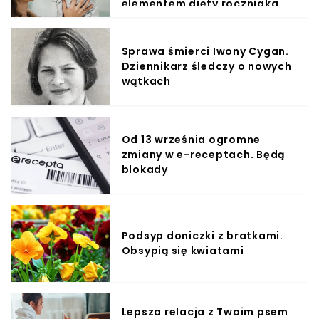
elementem diety roczniaka
Sprawa śmierci Iwony Cygan.
Dziennikarz śledczy o nowych
wątkach
Od 13 września ogromne
zmiany w e-receptach. Będą
blokady
Podsyp doniczki z bratkami.
Obsypią się kwiatami
Lepsza relacja z Twoim psem