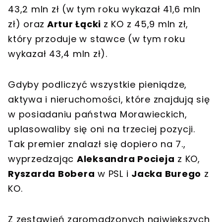
43,2 mln zł (w tym roku wykazał 41,6 mln
zł) oraz
Artur Łącki
z KO z 45,9 mln zł,
który przoduje w stawce (w tym roku
wykazał 43,4 mln zł).
Gdyby podliczyć wszystkie pieniądze,
aktywa i nieruchomości, które znajdują się
w posiadaniu państwa Morawieckich,
uplasowaliby się oni na trzeciej pozycji.
Tak premier znalazł się dopiero na 7.,
wyprzedzając
Aleksandra Pocieja
z KO,
Ryszarda Bobera
w PSL i
Jacka Burego
z
KO.
Z zestawień zgromadzonych największych