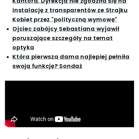
Kantora. Dyrekcja nie zgodziła się na
instalację z transparentów ze Strajku
Kobiet przez "polityczną wymowę"
Ojciec zabójcy Sebastiana wyjawił
poruszające szczegóły na temat
optyka
Która pierwsza dama najlepiej pełniła
swoją funkcję? Sondaż