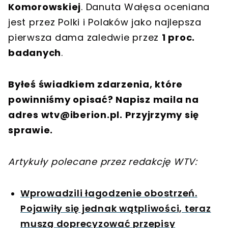
Komorowskiej
. Danuta Wałęsa oceniana
jest przez Polki i Polaków jako najlepsza
pierwsza dama zaledwie przez
1 proc.
badanych
.
Byłeś świadkiem zdarzenia, które
powinniśmy opisać? Napisz maila na
adres
wtv@iberion.pl
. Przyjrzymy się
sprawie.
Artykuły polecane przez redakcję WTV:
Wprowadzili łagodzenie obostrzeń.
Pojawiły się jednak wątpliwości, teraz
muszą doprecyzować przepisy