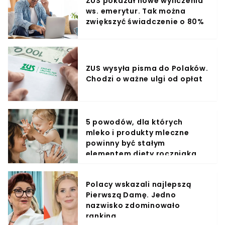
ZUS pokazał nowe wyliczenia
ws. emerytur. Tak można
zwiększyć świadczenie o 80%
ZUS wysyła pisma do Polaków.
Chodzi o ważne ulgi od opłat
5 powodów, dla których
mleko i produkty mleczne
powinny być stałym
elementem diety roczniaka
Polacy wskazali najlepszą
Pierwszą Damę. Jedno
nazwisko zdominowało
ranking