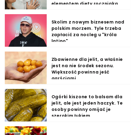
elementem diety roczniaka
Skolim z nowym biznesem nad
polskim morzem. Tyle trzeba
zapłacić za nocleg u "króla
latino"
Zbawienne dla jelit, a właśnie
jest na nie środek sezonu.
Większość powinna jeść
garściami
Ogórki kiszone to balsam dla
jelit, ale jest jeden haczyk. Te
osoby powinny omijać je
szerokim łukiem